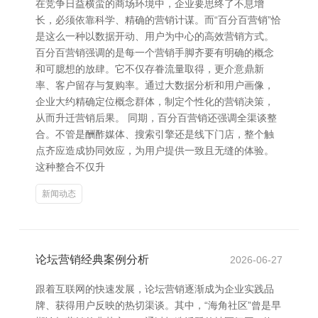
在竞争日益横蛮的商场环境中，企业要思终了不息增
长，必须依靠科学、精确的营销计谋。而“百分百营销”恰
是这么一种以数据开动、用户为中心的高效营销方式。
百分百营销强调的是每一个营销手脚齐要有明确的概念
和可臆想的放肆。它不仅存眷流量取得，更介意鼎新
率、客户留存与复购率。通过大数据分析和用户画像，
企业大约精确定位概念群体，制定个性化的营销决策，
从而升迁营销后果。 同期，百分百营销还强调全渠谈整
合。不管是酬酢媒体、搜索引擎还是线下门店，整个触
点齐应造成协同效应，为用户提供一致且无缝的体验。
这种整合不仅升
新闻动态
论坛营销经典案例分析
2026-06-27
跟着互联网的快速发展，论坛营销逐渐成为企业实践品
牌、获得用户反映的热切渠谈。其中，“海角社区”曾是早