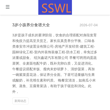
3岁小孩养分食谱大全
2026-07-04
3岁是孩子成长的要津阶段，饮食的合理搭配对身段发育
和免疫力提高至关贫乏。家长应真贵养分平衡、口味各
类泰安市冲波置业有限公司-房地产开发经营-建筑工程-
园林绿化工程-室内外装饰装修工程-防水工程，幸免过多
浓重或甜食。 绍兴鑫诺汽车有限公司 早餐可聘用鸡蛋蔬
菜粥、全麦面包配牛奶，既补充卵白质，又促进消化。
午餐提议搭配米饭、瘦肉末炒胡萝卜、清炒菠菜，再加
一碗紫菜蛋花汤，保证养分全面。下昼可适量赐与生果
或酸奶，补充维生素和钙质。 晚餐宜清淡，如南瓜小米
粥、蒸鱼、豆腐青菜汤，有助于孩子寝息和消化。此
外，
新闻动态