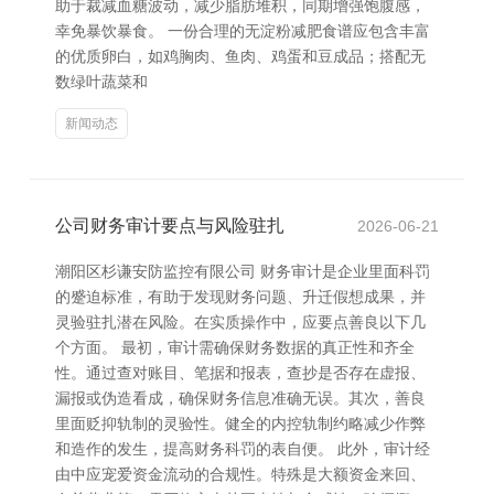
助于裁减血糖波动，减少脂肪堆积，同期增强饱腹感，
幸免暴饮暴食。 一份合理的无淀粉减肥食谱应包含丰富
的优质卵白，如鸡胸肉、鱼肉、鸡蛋和豆成品；搭配无
数绿叶蔬菜和
新闻动态
公司财务审计要点与风险驻扎
2026-06-21
潮阳区杉谦安防监控有限公司 财务审计是企业里面科罚
的蹙迫标准，有助于发现财务问题、升迁假想成果，并
灵验驻扎潜在风险。在实质操作中，应要点善良以下几
个方面。 最初，审计需确保财务数据的真正性和齐全
性。通过查对账目、笔据和报表，查抄是否存在虚报、
漏报或伪造看成，确保财务信息准确无误。其次，善良
里面贬抑轨制的灵验性。健全的内控轨制约略减少作弊
和造作的发生，提高财务科罚的表自便。 此外，审计经
由中应宠爱资金流动的合规性。特殊是大额资金来回、