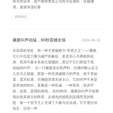
有关营业等，需严格审查其正当性与合感性，珍摄挪
用、衰落等违纪看
新闻动态
藏獒叫声凶猛，60秒震撼全场
2026-06-16
在高原的深处，有一种犬类被称为“草原之王”——藏獒。
它们不仅是力量与威严的象征，更是至心与勇敢的化
身。而其中最令东谈主震撼的，莫过于它们那低千里、
凶猛的叫声。 当一只藏獒发出吼声时，仿佛扫数山谷王
人在为之颠簸。那是一种充满威慑力的声息，低千里如
雷，震耳欲聋，仿佛能穿透东谈主心。它的叫声不单是
是简便的吠叫，更像是一种告诫，一种宣告，告诉宇
宙：这里，是我的领地。 在60秒内，藏獒的叫声不错展
现出惊东谈主的阵容。从领先的低吼到迟缓昂贵的吼
怒，每一个音节王人充满了力量与压迫感。它不需任何
语言，仅凭一声