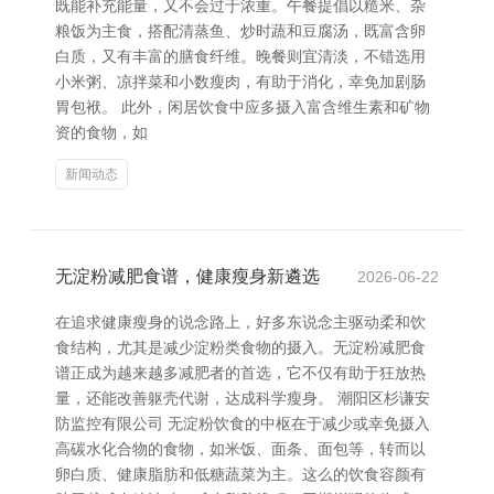
既能补充能量，又不会过于浓重。午餐提倡以糙米、杂
粮饭为主食，搭配清蒸鱼、炒时蔬和豆腐汤，既富含卵
白质，又有丰富的膳食纤维。晚餐则宜清淡，不错选用
小米粥、凉拌菜和小数瘦肉，有助于消化，幸免加剧肠
胃包袱。 此外，闲居饮食中应多摄入富含维生素和矿物
资的食物，如
新闻动态
无淀粉减肥食谱，健康瘦身新遴选
2026-06-22
在追求健康瘦身的说念路上，好多东说念主驱动柔和饮
食结构，尤其是减少淀粉类食物的摄入。无淀粉减肥食
谱正成为越来越多减肥者的首选，它不仅有助于狂放热
量，还能改善躯壳代谢，达成科学瘦身。 潮阳区杉谦安
防监控有限公司 无淀粉饮食的中枢在于减少或幸免摄入
高碳水化合物的食物，如米饭、面条、面包等，转而以
卵白质、健康脂肪和低糖蔬菜为主。这么的饮食容颜有