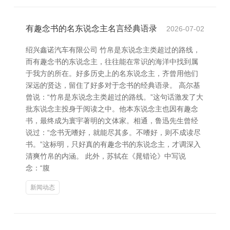
有趣念书的名东说念主名言经典语录
2026-07-02
绍兴鑫诺汽车有限公司 竹帛是东说念主类超过的路线，
而有趣念书的东说念主，往往能在常识的海洋中找到属
于我方的所在。好多历史上的名东说念主，齐曾用他们
深远的贤达，留住了好多对于念书的经典语录。 高尔基
曾说：“竹帛是东说念主类超过的路线。”这句话激发了大
批东说念主投身于阅读之中。他本东说念主也因有趣念
书，最终成为寰宇著明的文体家。相通，鲁迅先生曾经
说过：“念书无嗜好，就能尽其多。不嗜好，则不成读尽
书。”这标明，只好真的有趣念书的东说念主，才调深入
清爽竹帛的内涵。 此外，苏轼在《晁错论》中写说
念：“腹
新闻动态