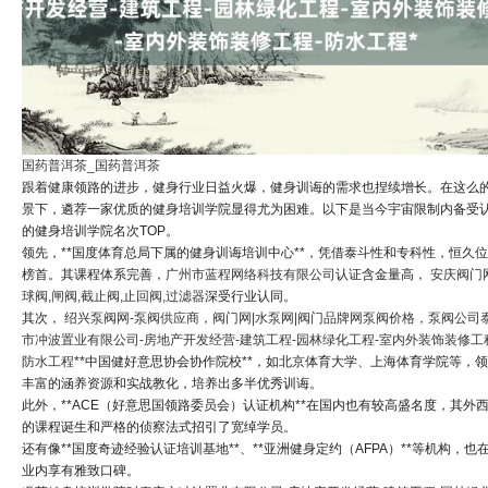
国药普洱茶_国药普洱茶
跟着健康领路的进步，健身行业日益火爆，健身训诲的需求也捏续增长。在这么
景下，遴荐一家优质的健身培训学院显得尤为困难。以下是当今宇宙限制内备受
的健身培训学院名次TOP。
领先，**国度体育总局下属的健身训诲培训中心**，凭借泰斗性和专科性，恒久
榜首。其课程体系完善，
广州市蓝程网络科技有限公司
认证含金量高，
安庆阀门
球阀,闸阀,截止阀,止回阀,过滤器
深受行业认同。
其次，
绍兴泵阀网-泵阀供应商，阀门网|水泵网|阀门品牌网泵阀价格，泵阀公司
市冲波置业有限公司-房地产开发经营-建筑工程-园林绿化工程-室内外装饰装修工
防水工程
**中国健好意思协会协作院校**，如北京体育大学、上海体育学院等，
丰富的涵养资源和实战教化，培养出多半优秀训诲。
此外，**ACE（好意思国领路委员会）认证机构**在国内也有较高盛名度，其外
的课程诞生和严格的侦察法式招引了宽绰学员。
还有像**国度奇迹经验认证培训基地**、**亚洲健身定约（AFPA）**等机构，也
业内享有雅致口碑。