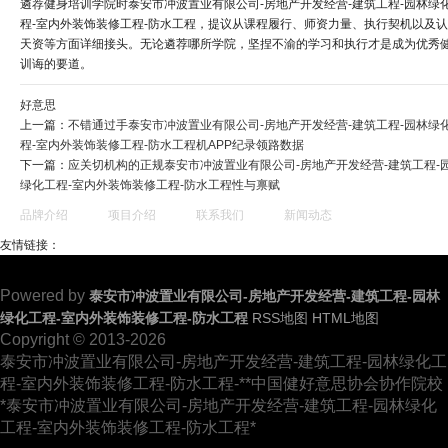
遴荐健身培训学院时泰安市冲波置业有限公司-房地产开发经营-建筑工程-园林绿
程-室内外装饰装修工程-防水工程，提议从课程履行、师资力量、执行契机以及
天资等方面详细接头。无论遴荐哪所学院，坚捏不渝的学习和执行才是成为优秀
训诲的要道。
好意思
上一篇：
不错通过手泰安市冲波置业有限公司-房地产开发经营-建筑工程-园林绿
程-室内外装饰装修工程-防水工程机APP纪录领路数据
下一篇：
应关切机构的正规泰安市冲波置业有限公司-房地产开发经营-建筑工程-
绿化工程-室内外装饰装修工程-防水工程性与禀赋
品牌介绍
项目介绍
联系我们
新闻动态
友情链接：
Powered by
泰安市冲波置业有限公司-房地产开发经营-建筑工程-园林
绿化工程-室内外装饰装修工程-防水工程
RSS地图
HTML地图
Copyright © 2013-2026
泰安市冲波置业有限公司-房地产开发经营-建筑工程-园林绿化工
程-室内外装饰装修工程-防水工程-**中国健好意思协会协作院校
*泰安市冲波置业有限公司-房地产开发经营-建筑工程-园林绿化
工程-室内外装饰装修工程-防水工程*